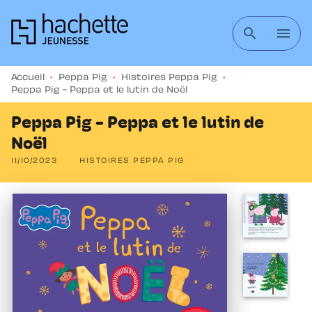
MENU
RECHERCHE
CONTENU
search
menu
PIED DE PAGE
Accueil
•
Peppa Pig
•
Histoires Peppa Pig
•
Peppa Pig - Peppa et le lutin de Noël
Peppa Pig - Peppa et le lutin de
Noël
11/10/2023
HISTOIRES PEPPA PIG