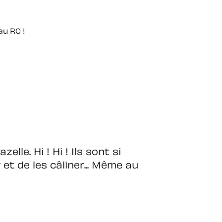
au RC !
e. Hi ! Hi ! Ils sont si
 et de les câliner... Même au