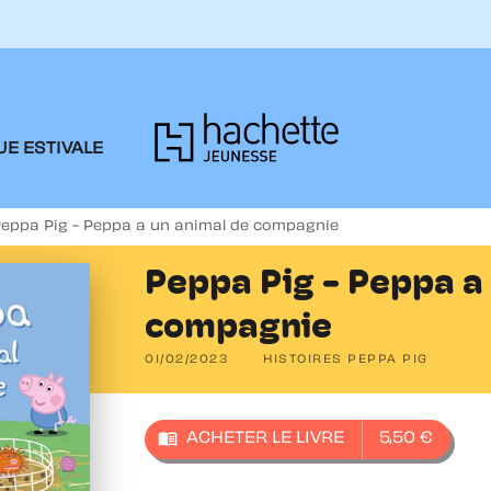
PIED DE PAGE
E ESTIVALE
eppa Pig - Peppa a un animal de compagnie
Peppa Pig - Peppa a
compagnie
01/02/2023
HISTOIRES PEPPA PIG
menu_book
ACHETER LE LIVRE
5,50 €