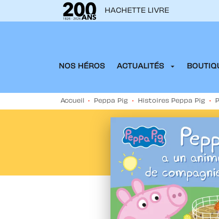
HACHETTE LIVRE
MENU
RECHERCHE
CONTENU
arrow_drop_down
NOS HÉROS
ACTUALITÉS
BOUTIQU
Accueil
•
Peppa Pig
•
Histoires Peppa Pig
•
P