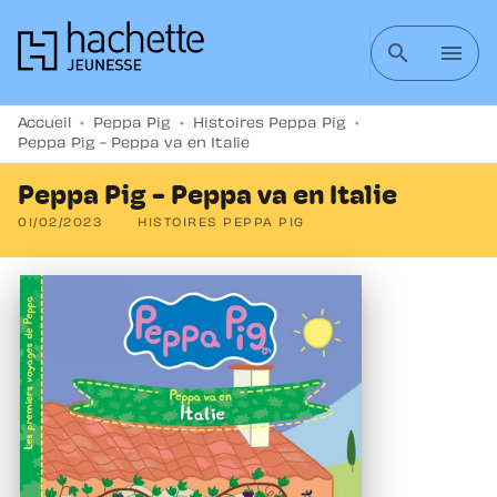
MENU
RECHERCHE
CONTENU
search
menu
PIED DE PAGE
Accueil
•
Peppa Pig
•
Histoires Peppa Pig
•
Peppa Pig - Peppa va en Italie
Peppa Pig - Peppa va en Italie
01/02/2023
HISTOIRES PEPPA PIG