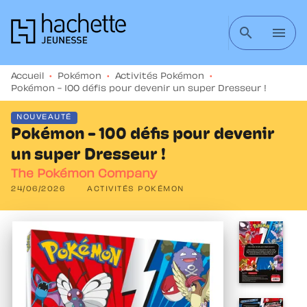
MENU
RECHERCHE
CONTENU
search
menu
PIED DE PAGE
Accueil
•
Pokémon
•
Activités Pokémon
•
Pokémon - 100 défis pour devenir un super Dresseur !
NOUVEAUTÉ
Pokémon - 100 défis pour devenir
un super Dresseur !
The Pokémon Company
24/06/2026
ACTIVITÉS POKÉMON