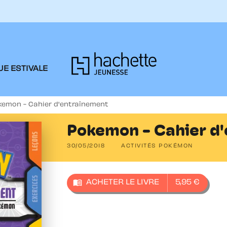
PIED DE PAGE
E ESTIVALE
kemon - Cahier d'entraînement
Pokemon - Cahier d
30/05/2018
ACTIVITÉS POKÉMON
menu_book
ACHETER LE LIVRE
5,95 €