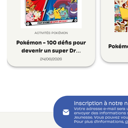
ACTIVITÉS POKÉMON
Pokémon - 100 défis pour
Pokémo
devenir un super Dr…
24/06/2026
Inscription à notre 
Votre adresse e-mail sera 
envoyer des informations s
Jeunesse. Vous pouvez vou
Pour plus d’informations,
c