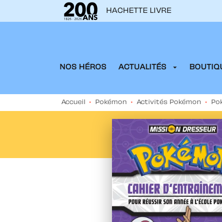
HACHETTE LIVRE
MENU
RECHERCHE
CONTENU
arrow_drop_down
NOS HÉROS
ACTUALITÉS
BOUTIQU
Accueil
•
Pokémon
•
Activités Pokémon
•
Po