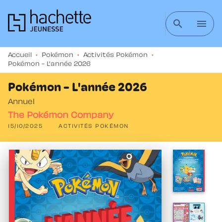
MENU
RECHERCHE
CONTENU
search
menu
PIED DE PAGE
Accueil
•
Pokémon
•
Activités Pokémon
•
Pokémon - L'année 2026
Pokémon - L'année 2026
Annuel
The Pokémon Company
15/10/2025
ACTIVITÉS POKÉMON