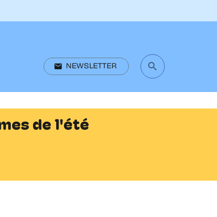
search
email
NEWSLETTER
search
mes de l'été