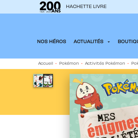
HACHETTE LIVRE
MENU
RECHERCHE
CONTENU
arrow_drop_down
NOS HÉROS
ACTUALITÉS
BOUTIQU
Accueil
•
Pokémon
•
Activités Pokémon
•
Po