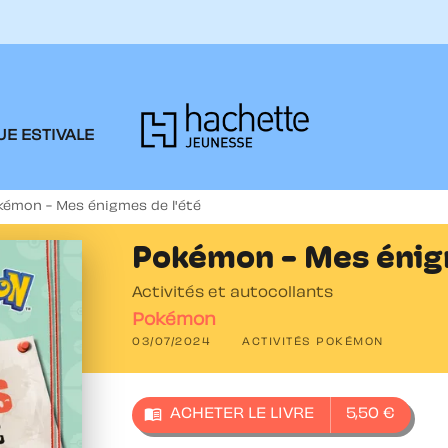
PIED DE PAGE
E ESTIVALE
kémon - Mes énigmes de l'été
Pokémon - Mes énig
Activités et autocollants
Pokémon
03/07/2024
ACTIVITÉS POKÉMON
menu_book
ACHETER LE LIVRE
5,50 €