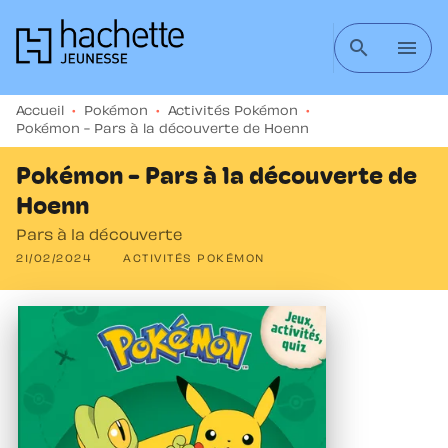
MENU
RECHERCHE
CONTENU
search
menu
PIED DE PAGE
Accueil
•
Pokémon
•
Activités Pokémon
•
Pokémon - Pars à la découverte de Hoenn
Pokémon - Pars à la découverte de
Hoenn
Pars à la découverte
21/02/2024
ACTIVITÉS POKÉMON