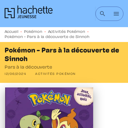
MENU
RECHERCHE
CONTENU
search
menu
PIED DE PAGE
Accueil
•
Pokémon
•
Activités Pokémon
•
Pokémon - Pars à la découverte de Sinnoh
Pokémon - Pars à la découverte de
Sinnoh
Pars à la découverte
12/06/2024
ACTIVITÉS POKÉMON