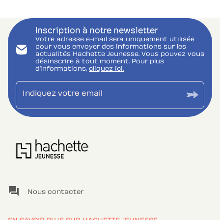
Inscription à notre newsletter
Votre adresse e-mail sera uniquement utilisée
pour vous envoyer des informations sur les
actualités Hachette Jeunesse. Vous pouvez vous
désinscrire à tout moment. Pour plus
d’informations,
cliquez ici.
Indiquez votre email
question_answer
Nous contacter