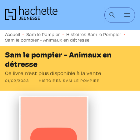
MENU
RECHERCHE
CONTENU
search
menu
PIED DE PAGE
Accueil
•
Sam le Pompier
•
Histoires Sam le Pompier
•
Sam le pompier - Animaux en détresse
Sam le pompier - Animaux en
détresse
Ce livre n'est plus disponible à la vente
01/02/2023
HISTOIRES SAM LE POMPIER