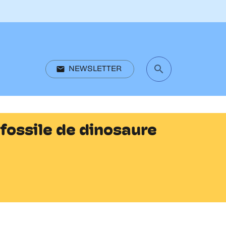
search
email
NEWSLETTER
search
fossile de dinosaure