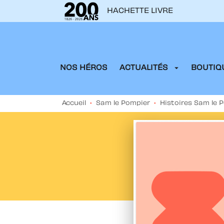
HACHETTE LIVRE
MENU
RECHERCHE
CONTENU
arrow_drop_down
NOS HÉROS
ACTUALITÉS
BOUTIQU
Accueil
•
Sam le Pompier
•
Histoires Sam le 