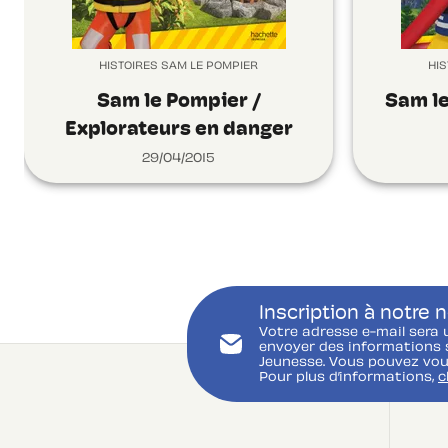
HISTOIRES SAM LE POMPIER
HIS
Sam le Pompier /
Sam le
Explorateurs en danger
29/04/2015
Inscription à notre 
Votre adresse e-mail sera 
envoyer des informations s
Jeunesse. Vous pouvez vou
Pour plus d’informations,
c