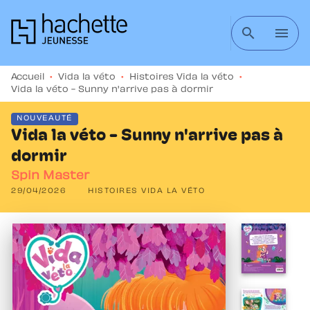
MENU
RECHERCHE
CONTENU
search
menu
PIED DE PAGE
Accueil
•
Vida la véto
•
Histoires Vida la véto
•
Vida la véto - Sunny n'arrive pas à dormir
NOUVEAUTÉ
Vida la véto - Sunny n'arrive pas à
dormir
Spin Master
29/04/2026
HISTOIRES VIDA LA VÉTO