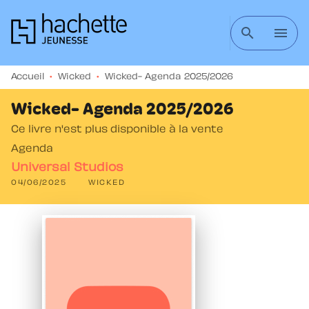
MENU
RECHERCHE
CONTENU
search
menu
PIED DE PAGE
Accueil
•
Wicked
•
Wicked- Agenda 2025/2026
Wicked- Agenda 2025/2026
Ce livre n'est plus disponible à la vente
Agenda
Universal Studios
04/06/2025
WICKED