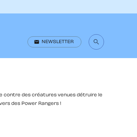
search
email
NEWSLETTER
search
e contre des créatures venues détruire le
nivers des Power Rangers !