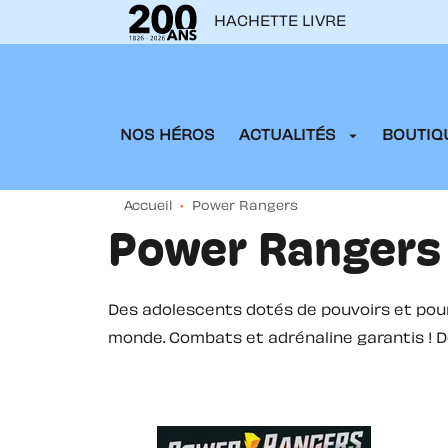
HACHETTE LIVRE
MENU
RECHERCHE
CONTENU
arrow_drop_down
NOS HÉROS
ACTUALITÉS
BOUTIQU
Accueil
•
Power Rangers
Power Rangers
Des adolescents dotés de pouvoirs et pou
monde. Combats et adrénaline garantis ! Dé