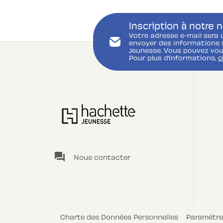
Inscription à notre 
Votre adresse e-mail sera 
envoyer des informations s
Jeunesse. Vous pouvez vou
Pour plus d’informations,
c
question_answer
Nous contacter
Charte des Données Personnelles
Paramétre