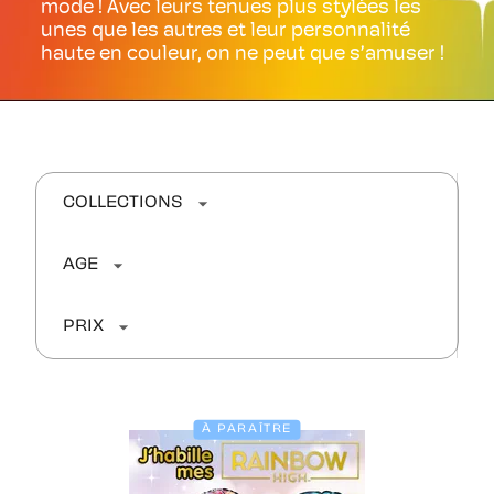
mode ! Avec leurs tenues plus stylées les
unes que les autres et leur personnalité
haute en couleur, on ne peut que s’amuser !
arrow_drop_down
COLLECTIONS
arrow_drop_down
AGE
arrow_drop_down
PRIX
À PARAÎTRE