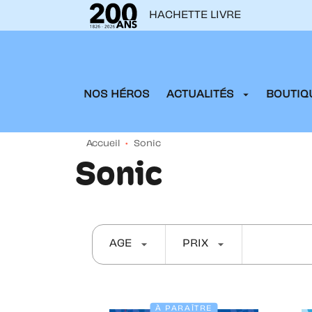
HACHETTE LIVRE
MENU
RECHERCHE
CONTENU
arrow_drop_down
NOS HÉROS
ACTUALITÉS
BOUTIQU
Accueil
•
Sonic
Sonic
arrow_drop_down
arrow_drop_down
AGE
PRIX
À PARAÎTRE