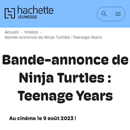
MENU
RECHERCHE
CONTENU
search
menu
PIED DE PAGE
Accueil
•
Vidéos
•
Bande-annonce de Ninja Turtles : Teenage Years
Bande-annonce de
Ninja Turtles :
Teenage Years
Au cinéma le 9 août 2023 !