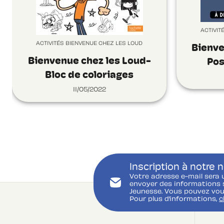
ACTIVIT
ACTIVITÉS BIENVENUE CHEZ LES LOUD
Bienve
Bienvenue chez les Loud-
Pos
Bloc de coloriages
11/05/2022
Inscription à notre 
Votre adresse e-mail sera 
envoyer des informations s
Jeunesse. Vous pouvez vou
Pour plus d’informations,
c