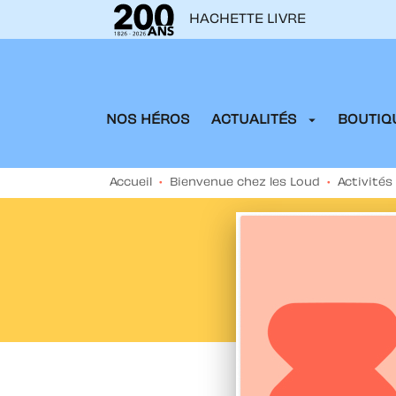
HACHETTE LIVRE
MENU
RECHERCHE
CONTENU
arrow_drop_down
NOS HÉROS
ACTUALITÉS
BOUTIQU
Accueil
•
Bienvenue chez les Loud
•
Activités