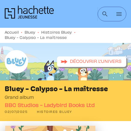
MENU
RECHERCHE
CONTENU
search
menu
PIED DE PAGE
Accueil
•
Bluey
•
Histoires Bluey
•
Bluey - Calypso - La maîtresse
DÉCOUVRIR L'UNIVERS
Bluey - Calypso - La maîtresse
Grand album
BBC Studios - Ladybird Books Ltd
02/07/2025
HISTOIRES BLUEY