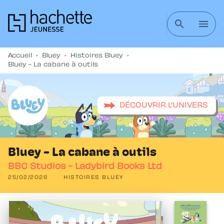
MENU
RECHERCHE
CONTENU
search
menu
PIED DE PAGE
Accueil
•
Bluey
•
Histoires Bluey
•
Bluey - La cabane à outils
DÉCOUVRIR L'UNIVERS
Bluey - La cabane à outils
BBC Studios - Ladybird Books Ltd
25/02/2026
HISTOIRES BLUEY