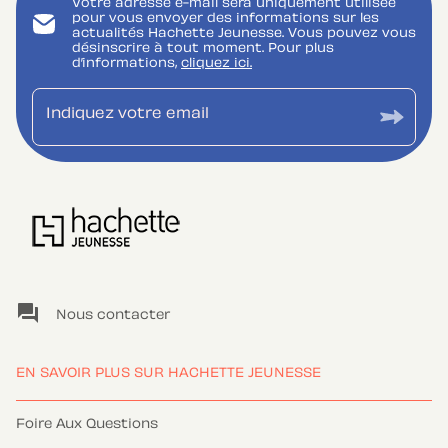
Votre adresse e-mail sera uniquement utilisée
pour vous envoyer des informations sur les
actualités Hachette Jeunesse. Vous pouvez vous
désinscrire à tout moment. Pour plus
d’informations,
cliquez ici.
Indiquez votre email
question_answer
Nous contacter
EN SAVOIR PLUS SUR HACHETTE JEUNESSE
Foire Aux Questions