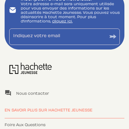
Votre adresse e-mail sera uniquement utilisée
pour vous envoyer des informations sur les
actualités Hachette Jeunesse. Vous pouvez vous
désinscrire à tout moment. Pour plus
d’informations,
cliquez ici.
Indiquez votre email
question_answer
Nous contacter
EN SAVOIR PLUS SUR HACHETTE JEUNESSE
Foire Aux Questions