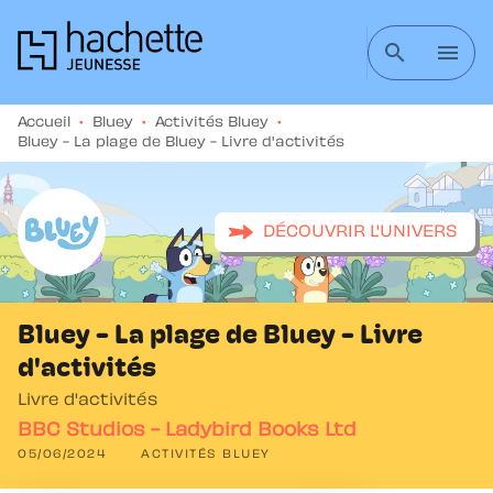
MENU
RECHERCHE
CONTENU
search
menu
PIED DE PAGE
Accueil
•
Bluey
•
Activités Bluey
•
Bluey - La plage de Bluey - Livre d'activités
DÉCOUVRIR L'UNIVERS
Bluey - La plage de Bluey - Livre
d'activités
Livre d'activités
BBC Studios - Ladybird Books Ltd
05/06/2024
ACTIVITÉS BLUEY