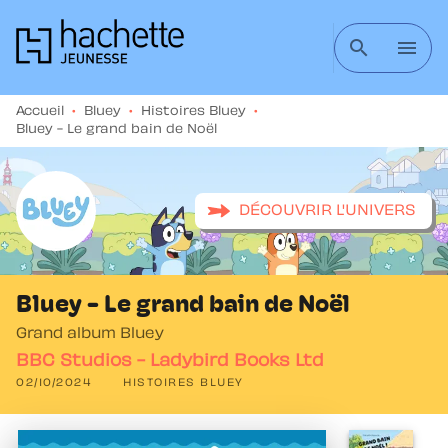
MENU
RECHERCHE
CONTENU
search
menu
PIED DE PAGE
Accueil
•
Bluey
•
Histoires Bluey
•
Bluey - Le grand bain de Noël
DÉCOUVRIR L'UNIVERS
Bluey - Le grand bain de Noël
Grand album Bluey
BBC Studios - Ladybird Books Ltd
02/10/2024
HISTOIRES BLUEY