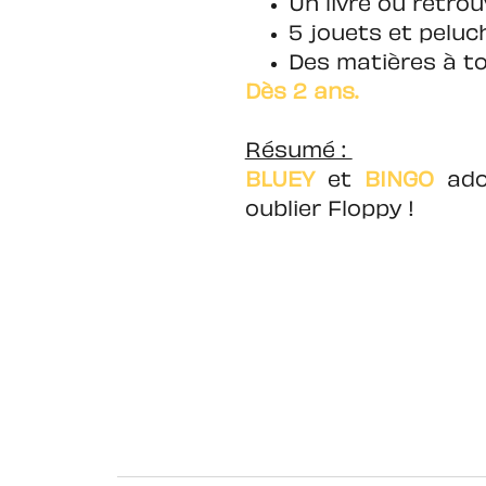
Un livre ou retro
5 jouets et peluc
Des matières à to
Dès 2 ans.
Résumé :
BLUEY
et
BINGO
ador
oublier Floppy !