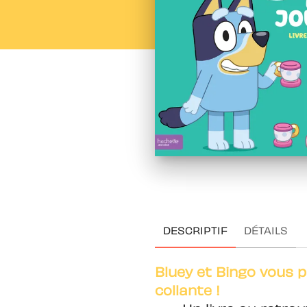
DESCRIPTIF
DÉTAILS
Bluey et Bingo vous p
collante !