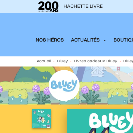
HACHETTE LIVRE
MENU
RECHERCHE
CONTENU
arrow_drop_down
NOS HÉROS
ACTUALITÉS
BOUTIQU
Accueil
•
Bluey
•
Livres cadeaux Bluey
•
Blue