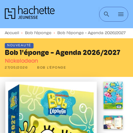
MENU
RECHERCHE
CONTENU
search
menu
PIED DE PAGE
Accueil
•
Bob l'éponge
•
Bob l'éponge - Agenda 2026/2027
NOUVEAUTÉ
Bob l'éponge - Agenda 2026/2027
Nickelodeon
27/05/2026
BOB L'ÉPONGE