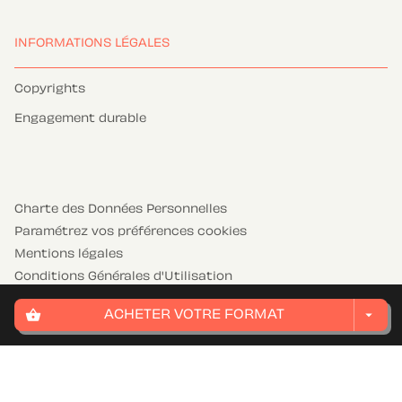
INFORMATIONS LÉGALES
Copyrights
Engagement durable
Charte des Données Personnelles
Paramétrez vos préférences cookies
Mentions légales
Conditions Générales d'Utilisation
Charte de référencement
shopping_basket
arrow_drop_down
ACHETER VOTRE FORMAT
HACHETTE JEUNESSE© 2026