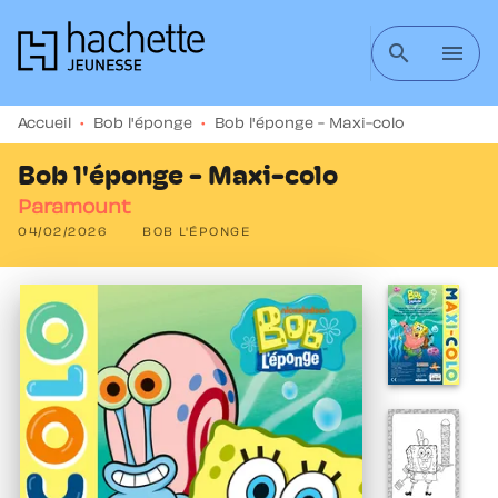
MENU
RECHERCHE
CONTENU
search
menu
PIED DE PAGE
Accueil
•
Bob l'éponge
•
Bob l'éponge - Maxi-colo
Bob l'éponge - Maxi-colo
Paramount
04/02/2026
BOB L'ÉPONGE