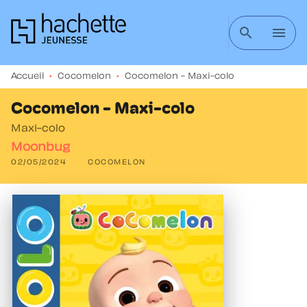
MENU
RECHERCHE
CONTENU
search
menu
PIED DE PAGE
Accueil
•
Cocomelon
•
Cocomelon - Maxi-colo
Cocomelon - Maxi-colo
Maxi-colo
Moonbug
02/05/2024
COCOMELON