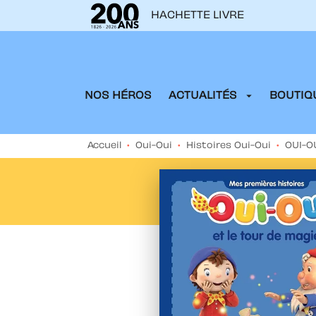
HACHETTE LIVRE
MENU
RECHERCHE
CONTENU
arrow_drop_down
NOS HÉROS
ACTUALITÉS
BOUTIQU
Accueil
•
Oui-Oui
•
Histoires Oui-Oui
•
OUI-O