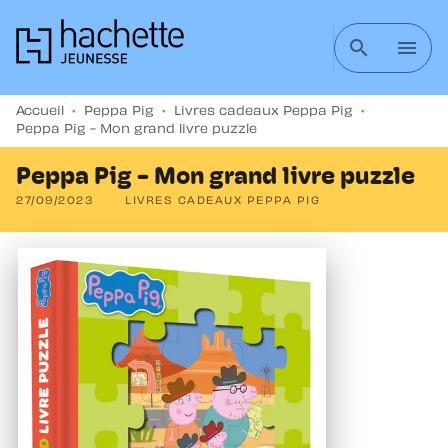
MENU
RECHERCHE
CONTENU
search
menu
PIED DE PAGE
Accueil
•
Peppa Pig
•
Livres cadeaux Peppa Pig
•
Peppa Pig - Mon grand livre puzzle
Peppa Pig - Mon grand livre puzzle
27/09/2023
LIVRES CADEAUX PEPPA PIG