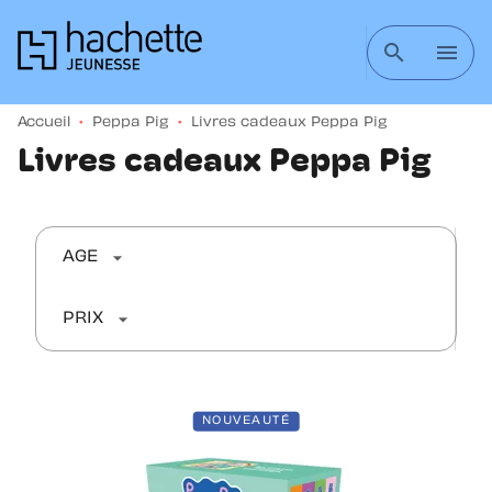
MENU
RECHERCHE
CONTENU
search
menu
PIED DE PAGE
Accueil
•
Peppa Pig
•
Livres cadeaux Peppa Pig
Livres cadeaux Peppa Pig
arrow_drop_down
AGE
arrow_drop_down
PRIX
NOUVEAUTÉ