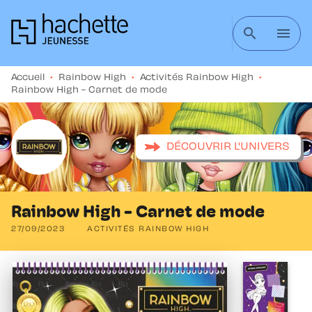
MENU
RECHERCHE
CONTENU
search
menu
PIED DE PAGE
Accueil
•
Rainbow High
•
Activités Rainbow High
•
Rainbow High - Carnet de mode
DÉCOUVRIR L'UNIVERS
Rainbow High - Carnet de mode
27/09/2023
ACTIVITÉS RAINBOW HIGH