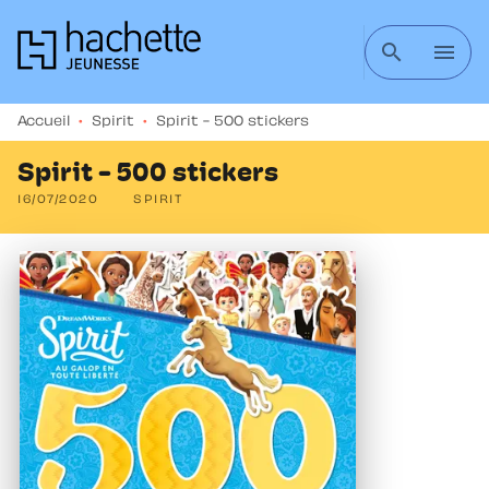
MENU
RECHERCHE
CONTENU
search
menu
PIED DE PAGE
Accueil
•
Spirit
•
Spirit - 500 stickers
Spirit - 500 stickers
16/07/2020
SPIRIT