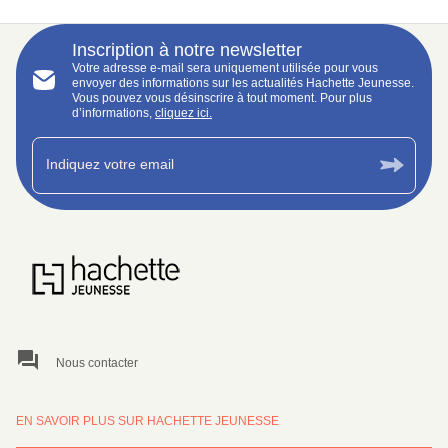
Inscription à notre newsletter
Votre adresse e-mail sera uniquement utilisée pour vous
envoyer des informations sur les actualités Hachette Jeunesse.
Vous pouvez vous désinscrire à tout moment. Pour plus
d’informations,
cliquez ici.
Indiquez votre email
question_answer
Nous contacter
EN SAVOIR PLUS SUR HACHETTE JEUNESSE