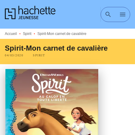
MENU
RECHERCHE
CONTENU
search
menu
PIED DE PAGE
Accueil
•
Spirit
•
Spirit-Mon carnet de cavalière
Spirit-Mon carnet de cavalière
04/03/2020
SPIRIT