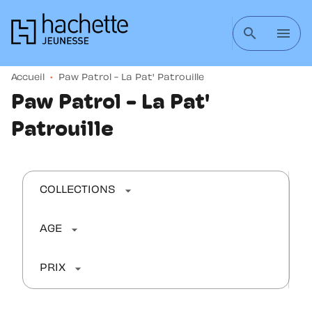
MENU
RECHERCHE
CONTENU
search
menu
PIED DE PAGE
Accueil
•
Paw Patrol - La Pat' Patrouille
Paw Patrol - La Pat'
Patrouille
arrow_drop_down
COLLECTIONS
arrow_drop_down
AGE
arrow_drop_down
PRIX