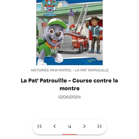
HISTOIRES PAW PATROL - LA PAT' PATROUILLE
La Pat' Patrouille - Course contre la
montre
12/06/2024
first_page
chevron_left
chevron_right
last_page
4